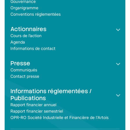
Gouvernance
n
Organigramme
a
Conventions réglementées
i
r
e
Actionnaires
s
Cours de l’action
d
Agenda
u
v
Informations de contact
e
n
Presse
d
r
Communiqués
e
Contact presse
d
i
1
Informations réglementées /
9
Publications
j
Rapport financier annuel
u
i
Rapport financier semestriel
n
OPR-RO Société Industrielle et Financière de l'Artois
2
0