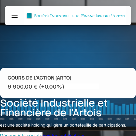
Aller
Panneau de gestion des cookies
au
contenu
COURS DE L’ACTION (ARTO)
Société Industrielle et
Financière de l’Artois
est une société holding qui gère un portefeuille de participations.
Découvrir la société
Voir les publications